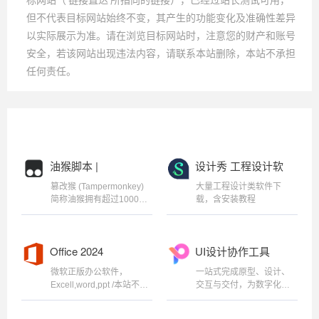
但不代表目标网站始终不变，其产生的功能变化及准确性差异
以实际展示为准。请在浏览目标网站时，注意您的财产和账号
安全，若该网站出现违法内容，请联系本站删除，本站不承担
任何责任。
油猴脚本 |
设计秀 工程设计软
Tampermonkey
件
篡改猴 (Tampermonkey)
大量工程设计类软件下
简称油猴拥有超过1000万
载，含安装教程
用户的浏览器扩展。 它适
用于 Chrome、Microsoft
Edge、Safari、Opera
Office 2024
UI设计协作工具
Next 和 Firefox
微软正版办公软件，
一站式完成原型、设计、
Excell,word,ppt /本站不做
交互与交付，为数字化团
软件存储，所有软件均来
队协作提效，通过链接邀
自于互联网。 /本站所示软
请团队成员，进行多人云