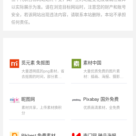
以实际展示为准。请在浏览目标网站时，注意您的财产和账号
安全，若该网站出现违法内容，请联系本站删除，本站不承担
任何责任。
觅元素 免抠图
素材中国
大量透明底的png素材，省
大量优质免费的图片素
去抠图的时间，部分素材
材：插画、海报、摄影
提供免费下载。同时含有
图、矢量图、字库等。
大量精美矢量设计的海报
模板。
昵图网
Pixabay 国外免费
素材站
素材共享，上传素材换积
优质高清素材，全免费
分
Pikbest 免费素材
南门网 臻品海报