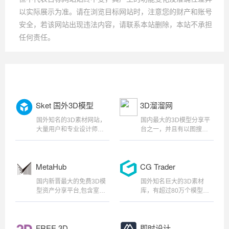
以实际展示为准。请在浏览目标网站时，注意您的财产和账号
安全，若该网站出现违法内容，请联系本站删除，本站不承担
任何责任。
Sket 国外3D模型
3D溜溜网
国外知名的3D素材网站，
国内最大的3D模型分享平
大量用户和专业设计师上
台之一，并且有以图搜图
传的3D模型、场景和动画
功能，可以快速帮你找到
素材,数百万个3D模型资产
想要的同类型素材,偏向于
其中包含免费与收费模
家居装修、建筑设计的方
MetaHub
CG Trader
型，社区拥有超过一百万
向！
创作者，是世界上最大的
国内新晋最大的免费3D模
国外知名巨大的3D素材
在网络、移动、AR和VR上
型资产分享平台,包含室内
库，有超过80万个模型，
发布、分享和发现3D内容
装修、游戏角色、场景搭
各个行业都有免费的模型
的平台。 、
建、工业工程、建筑设
供下载。
计、交通工具等20大类
FREE 3D
即时设计
型。